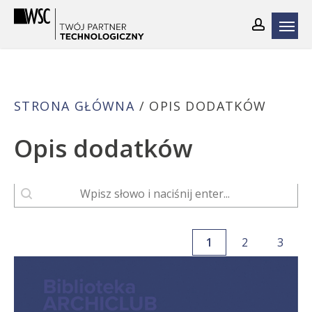
Skip
to
main
content
STRONA GŁÓWNA
/
OPIS DODATKÓW
Opis dodatków
wyszukaj
Search content
1
2
3