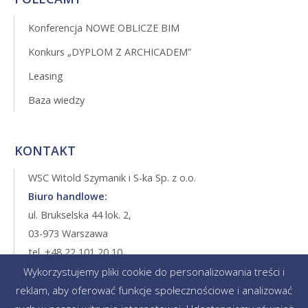
Konferencja NOWE OBLICZE BIM
Konkurs „DYPLOM Z ARCHICADEM”
Leasing
Baza wiedzy
KONTAKT
WSC Witold Szymanik i S-ka Sp. z o.o.
Biuro handlowe:
ul. Brukselska 44 lok. 2,
03-973 Warszawa
tel. +48 22 101 20 10
tel. +48 22 517 00 00
Wykorzystujemy pliki cookie do personalizowania treści i
fax +48 22 616 07 74
reklam, aby oferować funkcje społecznościowe i analizować
archiclub@wsc.pl