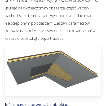
obiektu
Okap nieocieplony
,
pozwala w prosty sposób
usunąć na wyznaczonym obszarze część warstw
dachu. Dzięki temu łatwiej wymodelować dach nad
nieocieplonym poddaszem. Zestaw parametrów
pozwala na odcięcie warstw dachu na powierzchni w
kształcie prostokąta bądź trapezu.
Jeśli chcesz skorzystać z obiektu: