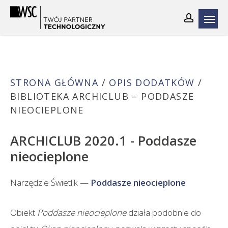
Skip
to
main
content
STRONA GŁÓWNA
/
OPIS DODATKÓW
/
BIBLIOTEKA ARCHICLUB – PODDASZE
NIEOCIEPLONE
ARCHICLUB 2020.1 - Poddasze
nieocieplone
Narzędzie Świetlik —
Poddasze nieocieplone
Obiekt
Poddasze nieocieplone
działa podobnie do