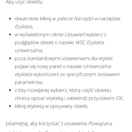
Aby użyć obiektu:
dwukrotnie kliknij w
palecie Narzędzi
w narzędzie
Etykieta
,
w wyświetlonym
oknie Ustawień
wybierz z
podglądów obiekt o nazwie
WSC Etykieta
uniwersalna
,
poza standardowymi ustawieniami dla etykiet
pojawi się nowy panel o nazwie
Uniwersalna
etykieta
wykończeni ze specyficznym zestawem
parametrów,
z listy rozwijanej wybierz, którą część obiektu
chcesz opisać etykietą i zatwierdź przyciskiem
OK
,
kliknij etykietą w opisywany obiekt,
p6amiętaj, aby korzystać z ustawienia
Powiązana