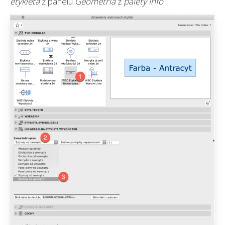
etykieta
z panelu
Geometria
z
palety
Info
.