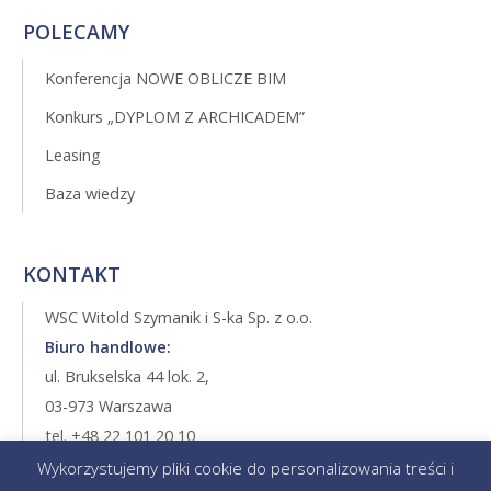
POLECAMY
Konferencja NOWE OBLICZE BIM
Konkurs „DYPLOM Z ARCHICADEM”
Leasing
Baza wiedzy
KONTAKT
WSC Witold Szymanik i S-ka Sp. z o.o.
Biuro handlowe:
ul. Brukselska 44 lok. 2,
03-973 Warszawa
tel. +48 22 101 20 10
tel. +48 22 517 00 00
Wykorzystujemy pliki cookie do personalizowania treści i