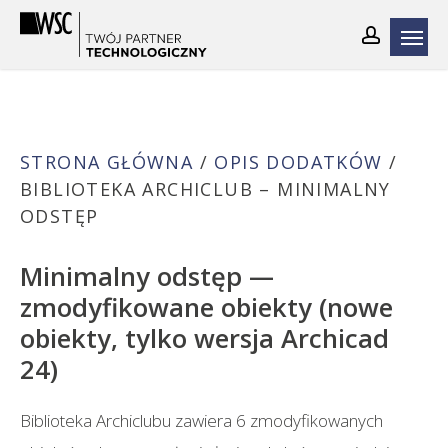
Skip
to
main
content
STRONA GŁÓWNA
/
OPIS DODATKÓW
/
BIBLIOTEKA ARCHICLUB – MINIMALNY
ODSTĘP
Minimalny odstęp —
zmodyfikowane obiekty (nowe
obiekty, tylko wersja Archicad
24)
Biblioteka Archiclubu zawiera 6 zmodyfikowanych