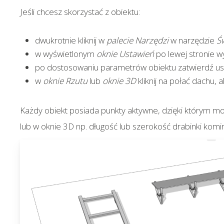
Jeśli chcesz skorzystać z obiektu:
dwukrotnie kliknij w
palecie Narzędzi
w narzędzie
Św
w wyświetlonym
oknie Ustawień
po lewej stronie w
po dostosowaniu parametrów obiektu zatwierdź ust
w
oknie
Rzutu
lub
oknie
3D
kliknij na połać dachu,
Każdy obiekt posiada punkty aktywne, dzięki którym m
lub w oknie 3D np. długość lub szerokość drabinki komin