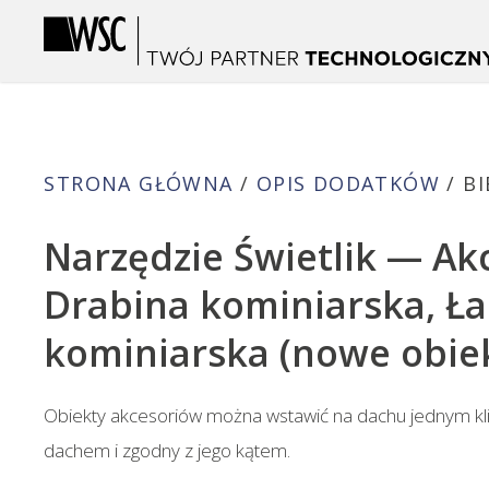
Skip
to
main
content
STRONA GŁÓWNA
/
OPIS DODATKÓW
/
BI
Narzędzie Świetlik — Ak
Drabina kominiarska, Ła
kominiarska (nowe obie
Obiekty akcesoriów można wstawić na dachu jednym kl
dachem i zgodny z jego kątem.