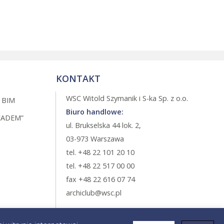
KONTAKT
WSC Witold Szymanik i S-ka Sp. z o.o.
 BIM
Biuro handlowe:
CADEM”
ul. Brukselska 44 lok. 2,
03-973 Warszawa
tel. +48 22 101 20 10
tel. +48 22 517 00 00
fax +48 22 616 07 74
archiclub@wsc.pl