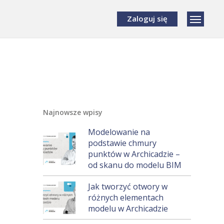
Zaloguj się
Najnowsze wpisy
Modelowanie na
podstawie chmury
punktów w Archicadzie –
od skanu do modelu BIM
Jak tworzyć otwory w
różnych elementach
modelu w Archicadzie