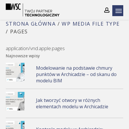
Skip
to
main
STRONA GŁÓWNA
/
WP MEDIA FILE TYPE
content
/
PAGES
application/vnd.apple.pages
Najnowsze wpisy
Modelowanie na podstawie chmury
punktów w Archicadzie – od skanu do
modelu BIM
Jak tworzyć otwory w różnych
elementach modelu w Archicadzie