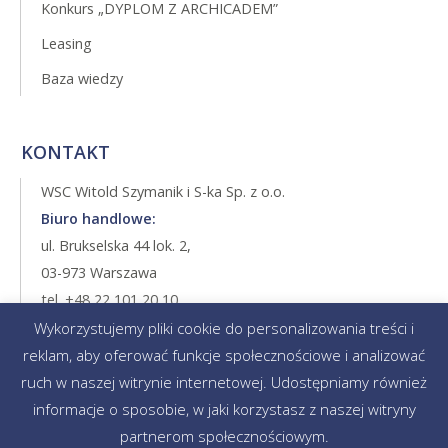
Konkurs „DYPLOM Z ARCHICADEM”
Leasing
Baza wiedzy
KONTAKT
WSC Witold Szymanik i S-ka Sp. z o.o.
Biuro handlowe:
ul. Brukselska 44 lok. 2,
03-973 Warszawa
tel. +48 22 101 20 10
tel. +48 22 517 00 00
Wykorzystujemy pliki cookie do personalizowania treści i
fax +48 22 616 07 74
reklam, aby oferować funkcje społecznościowe i analizować
archiclub@wsc.pl
ruch w naszej witrynie internetowej. Udostępniamy również
informacje o sposobie, w jaki korzystasz z naszej witryny
partnerom społecznościowym.