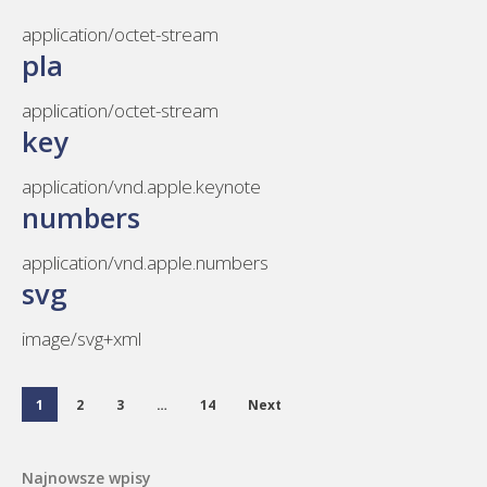
application/octet-stream
pla
application/octet-stream
key
application/vnd.apple.keynote
numbers
application/vnd.apple.numbers
svg
image/svg+xml
1
2
3
…
14
Next
Najnowsze wpisy