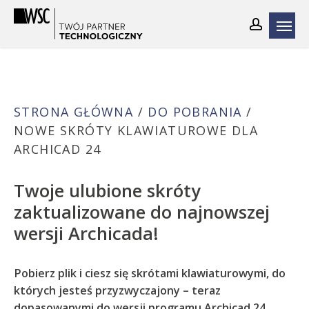
Skip
to
main
content
STRONA GŁÓWNA
/
DO POBRANIA
/
NOWE SKRÓTY KLAWIATUROWE DLA
ARCHICAD 24
Twoje ulubione skróty
zaktualizowane do najnowszej
wersji Archicada!
Pobierz plik i ciesz się skrótami klawiaturowymi, do
których jesteś przyzwyczajony – teraz
dopasowanymi do wersji programu Archicad 24.