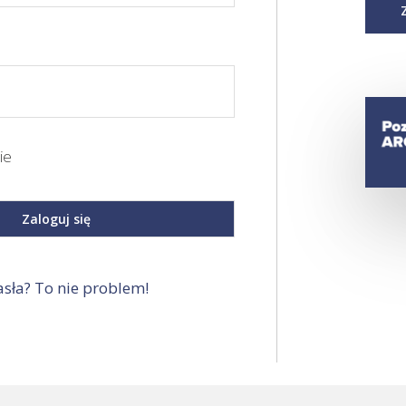
ie
sła? To nie problem!